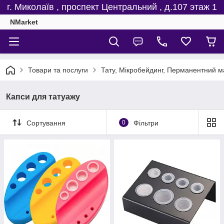
г. Миколаїв , проспект Центральний , д.107 этаж 1
NMarket
Товари та послуги
Тату, Мікробейдинг, Перманентний м
Капси для татуажу
Сортування
0
Фільтри