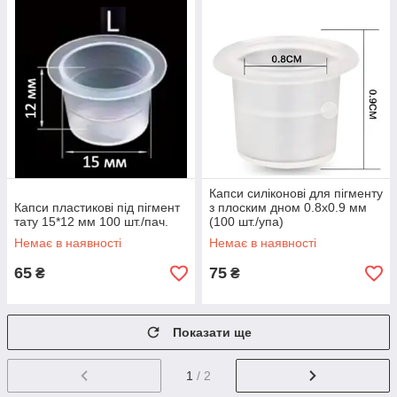
Капси силіконові для пігменту
Капси пластикові під пігмент
з плоским дном 0.8x0.9 мм
тату 15*12 мм 100 шт./пач.
(100 шт./упа)
Немає в наявності
Немає в наявності
65
75
₴
₴
Показати ще
1
/ 2