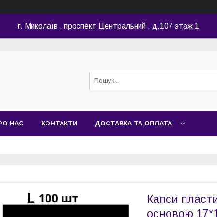
г. Миколаїв , проспект Центральний , д.107 этаж 1
РО НАС
КОНТАКТИ
ДОСТАВКА ТА ОПЛАТА
Капси пласт
основою 17*