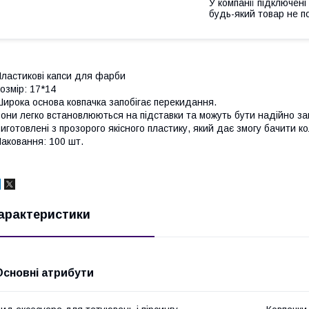
У компанії підключені
будь-який товар не п
ластикові капси для фарби
озмір: 17*14
ирока основа ковпачка запобігає перекидання.
они легко встановлюються на підставки та можуть бути надійно зак
иготовлені з прозорого якісного пластику, який дає змогу бачити к
аковання: 100 шт.
арактеристики
Основні атрибути