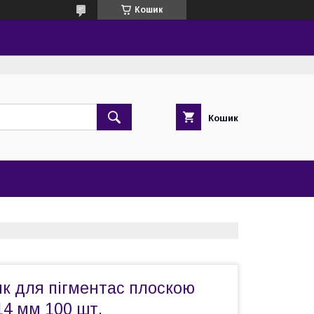
Кошик
Кошик
ик для пігментас плоскою
14 мм 100 шт.