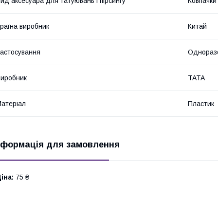
ид аксесуара для татуювань і пірсингу
Ковпачки
раїна виробник
Китай
астосування
Однораз
иробник
TATA
атеріал
Пластик
нформація для замовлення
іна:
75 ₴