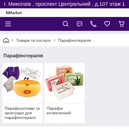
г. Миколаїв , проспект Центральний , д.107 этаж 1
NMarket
Товари та послуги
Парафінотерапія
Парафінотерапія
Парафіноплави та
Парафін
аксесуари для
косметичний.
парафінотерапії.