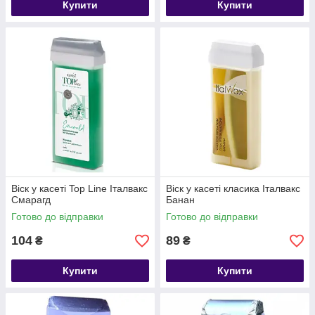
Купити
Купити
Віск у касеті Top Line Італвакс
Віск у касеті класика Італвакс
Смарагд
Банан
Готово до відправки
Готово до відправки
104
89
₴
₴
Купити
Купити