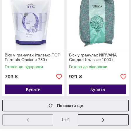
Віск у гранулах Італвакс TOP
Віск у гранулах NIRVANA
Formula Орхідея 750 г
Сандал Італвакс 1000 г
Готово до відправки
Готово до відправки
703
921
₴
₴
Купити
Купити
Показати ще
1
/ 5