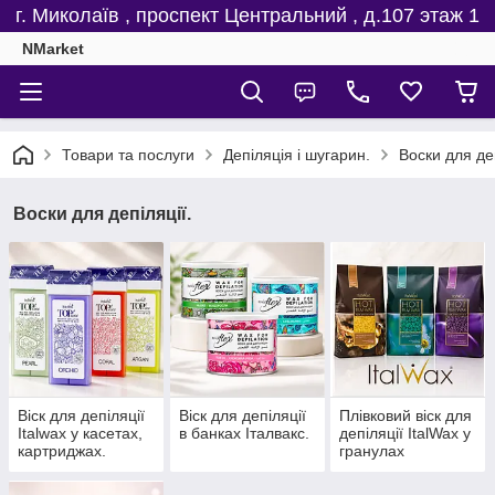
г. Миколаїв , проспект Центральний , д.107 этаж 1
NMarket
Товари та послуги
Депіляція і шугарин.
Воски для деп
Воски для депіляції.
Віск для депіляції
Віск для депіляції
Плівковий віск для
Italwax у касетах,
в банках Італвакс.
депіляції ItalWax у
картриджах.
гранулах