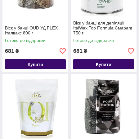
Віск у банці для депіляції
Віск у банці OUD УД FLEX
ItalWax Top Formula Смарагд
Італвакс 800 г
750 г
Готово до відправки
Готово до відправки
681
681
₴
₴
Купити
Купити