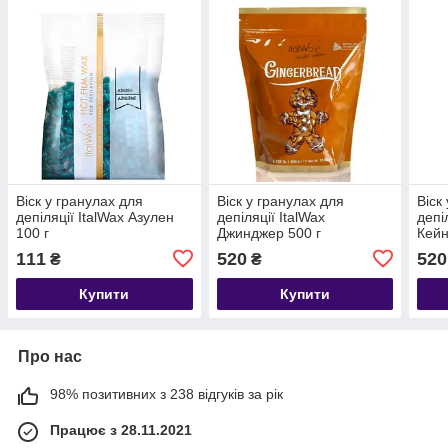
Віск у гранулах для
Віск у гранулах для
Віск
депіляції ItalWax Азулен
депіляції ItalWax
депі
100 г
Джинджер 500 г
Кейн
111
520
520
₴
₴
Купити
Купити
Про нас
98% позитивних з 238 відгуків за рік
Працює з 28.11.2021