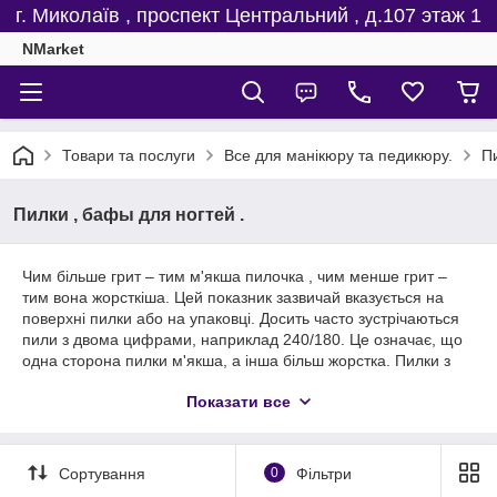
г. Миколаїв , проспект Центральний , д.107 этаж 1
NMarket
Товари та послуги
Все для манікюру та педикюру.
Пи
Пилки , бафы для ногтей .
Чим більше грит – тим м'якша пилочка , чим менше грит –
тим вона жорсткіша. Цей показник зазвичай вказується на
поверхні пилки або на упаковці. Досить часто зустрічаються
пили з двома цифрами, наприклад 240/180. Це означає, що
одна сторона пилки м'якша, а інша більш жорстка. Пилки з
абразивністю від 100 до 180 грит служать для обробки
Показати все
штучних нігтів, для натуральних вони занадто жорсткі.
Пилками з абразивом від 180 до 240 грит можна сміливо
підпилювати натуральні нігті. Абразив від 240 до 500 грит
служить для шліфування, ну а понад 1000 гритів – для
Сортування
0
Фільтри
полірування нігтів.