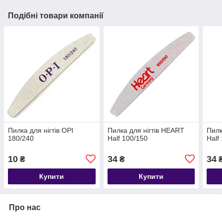
Подібні товари компанії
Пилка для нігтів OPI
Пилка для нігтів HEART
Пилк
180/240
Half 100/150
Half
10
34
34
₴
₴
Купити
Купити
Про нас