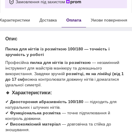
Замовлення під захистом
Характеристики
Доставка
Оплата
Умови повернення
Опис
Пилка для нігтів із розміткою 100/180 — точність і
зручність у роботі
Професійна
пилка для нігтів із розміткою
— незамінний
інструмент для майстрів манікюру та домашнього
використання. Завдяки зручній
розмітці, як на лінійці (від 1
до 17 см)
можна контролювати довжину нігтів і домагатися
ідеальної симетрії.
🔹 Характеристики:
✔
Двостороння абразивність 100/180
— підходить для
натуральних і штучних нігтів.
✔
Функціональна розмітка
— точне підпилювання й
контроль довжини.
✔
Високоякісний матеріал
— довговічна та стійка до
зношування.