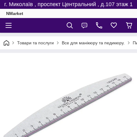
г. Миколаїв , проспект Центральний , д.107 этаж 1
NMarket
Товари та послуги
Все для манікюру та педикюру.
Пи