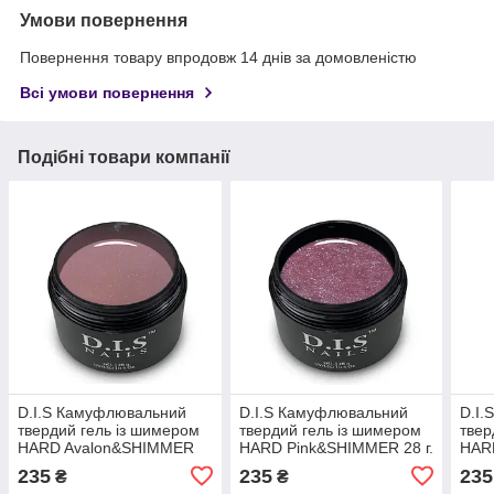
Умови повернення
Повернення товару впродовж 14 днів за домовленістю
Всі умови повернення
Подібні товари компанії
D.I.S Камуфлювальний
D.I.S Камуфлювальний
D.I.
твердий гель із шимером
твердий гель із шимером
твер
HARD Avalon&SHIMMER
HARD Pink&SHIMMER 28 г.
HAR
28 г.
28 г.
235
235
235
₴
₴