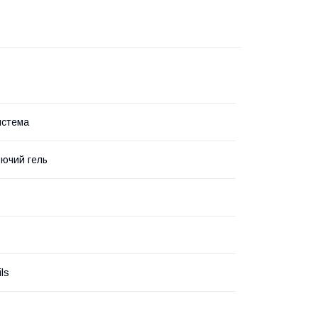
истема
ючий гель
ils