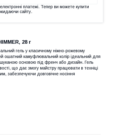
 електронні платежі. Тепер ви можете купити
окидаючи сайту.
IMMER, 28 г
льний гель у класичному ніжно-рожевому
Цей ошатний камуфлювальний колір ідеальний для
ишуканою основою під френч або дизайн. Гель
вості, що дає змогу майстру працювати в техніці
ким, забезпечуючи довговічне носіння