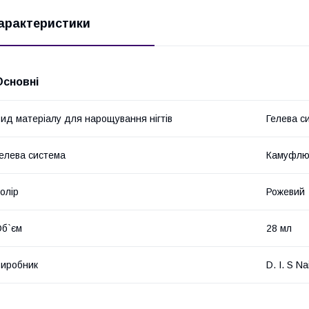
арактеристики
Основні
ид матеріалу для нарощування нігтів
Гелева с
елева система
Камуфлю
олір
Рожевий
б`єм
28 мл
иробник
D. I. S Na