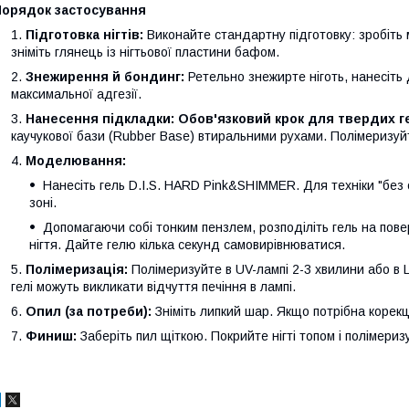
Порядок застосування
Підготовка нігтів:
Виконайте стандартну підготовку: зробіть 
зніміть глянець із нігтьової пластини бафом.
Знежирення й бондинг:
Ретельно знежирте ніготь, нанесіть
максимальної адгезії.
Нанесення підкладки:
Обов'язковий крок для твердих ге
каучукової бази (Rubber Base) втиральними рухами. Полімеризуй
Моделювання:
Нанесіть гель D.I.S. HARD Pink&SHIMMER. Для техніки "без 
зоні.
Допомагаючи собі тонким пензлем, розподіліть гель на пов
нігтя. Дайте гелю кілька секунд самовирівнюватися.
Полімеризація:
Полімеризуйте в UV-лампі 2-3 хвилини або в 
гелі можуть викликати відчуття печіння в лампі.
Опил (за потреби):
Зніміть липкий шар. Якщо потрібна корекц
Финиш:
Заберіть пил щіткою. Покрийте нігті топом і полімериз