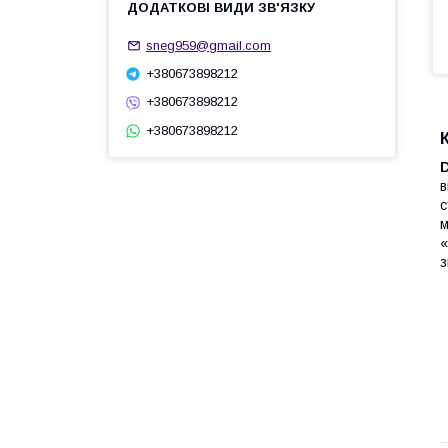
sneg959@gmail.com
+380673898212
+380673898212
+380673898212
D
в
с
м
«
з