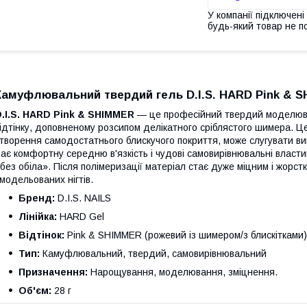
У компанії підключені
будь-який товар не п
Камуфлювальний твердий гель D.I.S. HARD Pink & SH
.I.S. HARD Pink & SHIMMER
— це професійний твердий моделюва
ідтінку, доповненому розсипом делікатного сріблястого шимера. 
творення самодостатнього блискучого покриття, може слугувати в
ає комфортну середню в'язкість і чудові самовирівнювальні власти
без обіла». Після полімеризації матеріал стає дуже міцним і жорст
модельованих нігтів.
Бренд:
D.I.S. NAILS
Лінійка:
HARD Gel
Відтінок:
Pink & SHIMMER (рожевий із шимером/з блискітками)
Тип:
Камуфлювальний, твердий, самовирівнювальний
Призначення:
Нарощування, моделювання, зміцнення.
Об'єм:
28 г