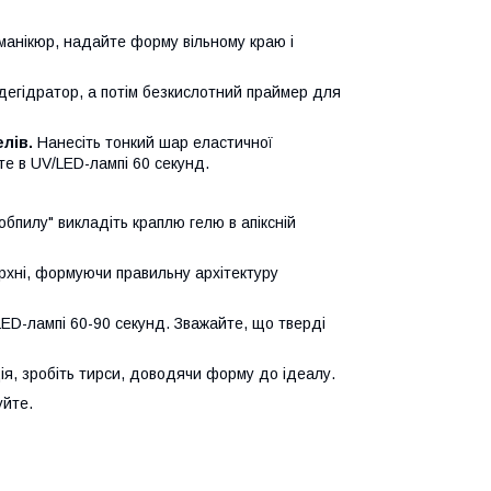
манікюр, надайте форму вільному краю і
 дегідратор, а потім безкислотний праймер для
лів.
Нанесіть тонкий шар еластичної
те в UV/LED-лампі 60 секунд.
обпилу" викладіть краплю гелю в апіксній
ерхні, формуючи правильну архітектуру
LED-лампі 60-90 секунд. Зважайте, що тверді
ія, зробіть тирси, доводячи форму до ідеалу.
уйте.