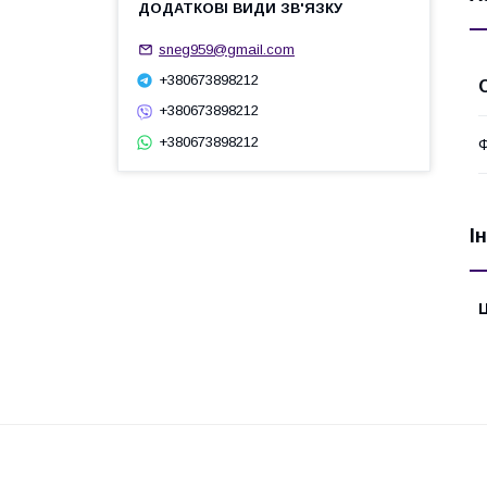
sneg959@gmail.com
+380673898212
+380673898212
+380673898212
І
Ц