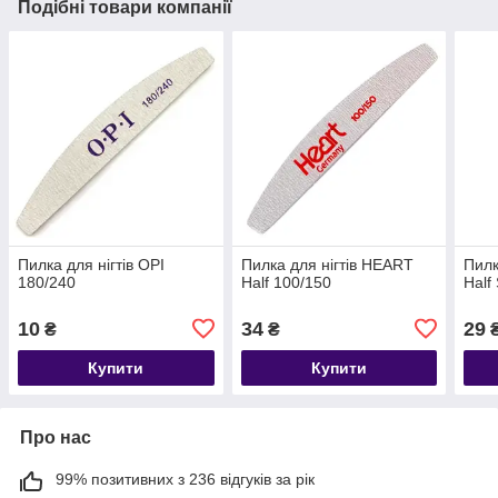
Подібні товари компанії
Пилка для нігтів OPI
Пилка для нігтів HEART
Пилк
180/240
Half 100/150
Half
10
34
29
₴
₴
Купити
Купити
Про нас
99% позитивних з 236 відгуків за рік