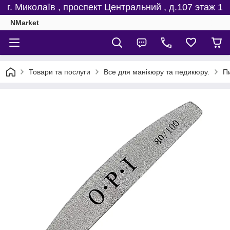
г. Миколаїв , проспект Центральний , д.107 этаж 1
NMarket
Товари та послуги
Все для манікюру та педикюру.
Пи