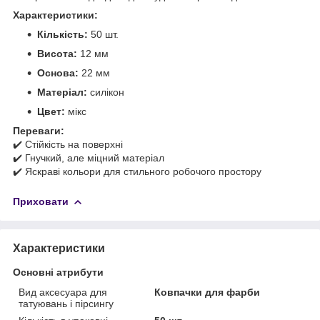
Характеристики:
Кількість:
50 шт.
Висота:
12 мм
Основа:
22 мм
Матеріал:
силікон
Цвет:
мікс
Переваги:
✔️ Стійкість на поверхні
✔️ Гнучкий, але міцний матеріал
✔️ Яскраві кольори для стильного робочого простору
Приховати
Характеристики
Основні атрибути
Вид аксесуара для
Ковпачки для фарби
татуювань і пірсингу