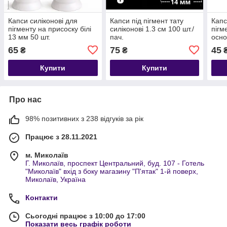
Капси силіконові для
Капси під пігмент тату
Капс
пігменту на присоску білі
силіконові 1.3 см 100 шт./
пігм
13 мм 50 шт.
пач.
осно
65
75
45
₴
₴
Купити
Купити
Про нас
98% позитивних з 238 відгуків за рік
Працює з 28.11.2021
м. Миколаїв
Г. Миколаїв, проспект Центральний, буд. 107 - Готель
"Миколаїв" вхід з боку магазину "П'ятак" 1-й поверх,
Миколаїв, Україна
Контакти
Сьогодні працює з 10:00 до 17:00
Показати весь графік роботи