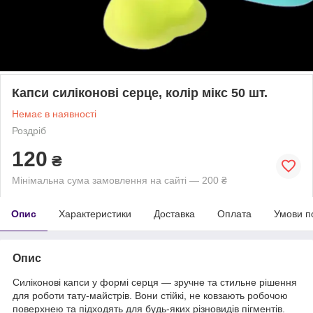
Капси силіконові серце, колір мікс 50 шт.
Немає в наявності
Роздріб
120
₴
Мінімальна сума замовлення на сайті — 200 ₴
Опис
Характеристики
Доставка
Оплата
Умови п
Опис
Силіконові капси у формі серця — зручне та стильне рішення
для роботи тату-майстрів. Вони стійкі, не ковзають робочою
поверхнею та підходять для будь-яких різновидів пігментів.