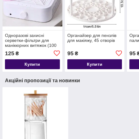
Одноразові захисні
Органайзер для пензлів
Орга
серветки-фільтри для
для макіяжу, 45 отворів
пали
манікюрних витяжок (100
шт.)
125
95
95
₴
₴
Купити
Купити
Акційні пропозиції та новинки