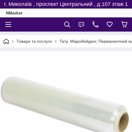
г. Миколаїв , проспект Центральний , д.107 этаж 1
NMarket
Товари та послуги
Тату, Мікробейдинг, Перманентний м