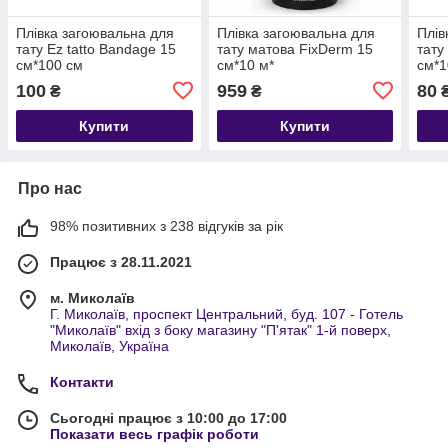
Плівка загоювальна для
Плівка загоювальна для
Плів
тату Ez tatto Bandage 15
тату матова FixDerm 15
тату
см*100 см
см*10 м*
см*1
100
959
80
₴
₴
Купити
Купити
Про нас
98% позитивних з 238 відгуків за рік
Працює з 28.11.2021
м. Миколаїв
Г. Миколаїв, проспект Центральний, буд. 107 - Готель
"Миколаїв" вхід з боку магазину "П'ятак" 1-й поверх,
Миколаїв, Україна
Контакти
Сьогодні працює з 10:00 до 17:00
Показати весь графік роботи