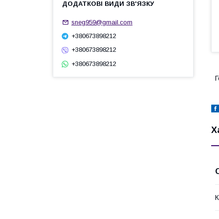
sneg959@gmail.com
+380673898212
+380673898212
+380673898212
Г
Х
К