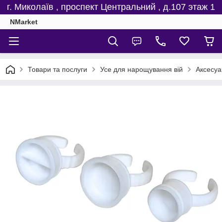
г. Миколаїв , проспект Центральний , д.107 этаж 1
NMarket
Товари та послуги
Усе для нарощування вій
Аксесуа