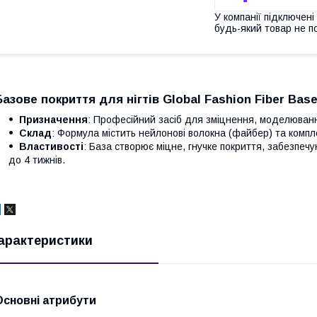
У компанії підключені
будь-який товар не п
Базове покриття для нігтів Global Fashion Fiber Base
Призначення
: Професійний засіб для зміцнення, моделювання
Склад
: Формула містить нейлонові волокна (файбер) та компле
Властивості
: База створює міцне, гнучке покриття, забезпечу
до 4 тижнів.
арактеристики
Основні атрибути