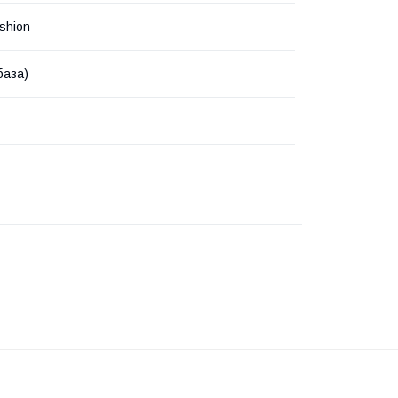
shion
база)