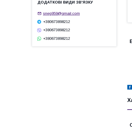
sneg959@gmail.com
+380673898212
+380673898212
+380673898212
Х