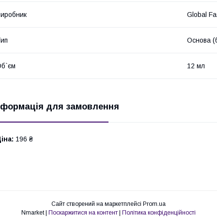
иробник
Global Fa
ип
Основа (
б`єм
12 мл
нформація для замовлення
іна:
196 ₴
Сайт створений на маркетплейсі
Prom.ua
Nmarket |
Поскаржитися на контент
|
Політика конфіденційності