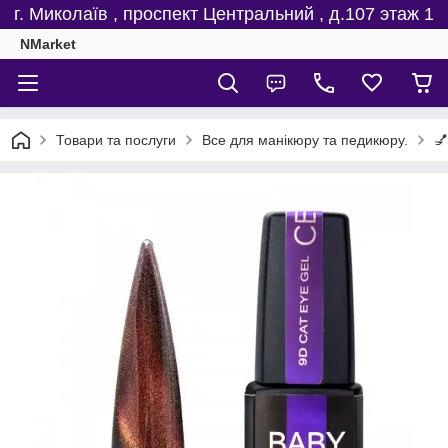
г. Миколаїв , проспект Центральний , д.107 этаж 1
NMarket
Товари та послуги
Все для манікюру та педикюру.
💅