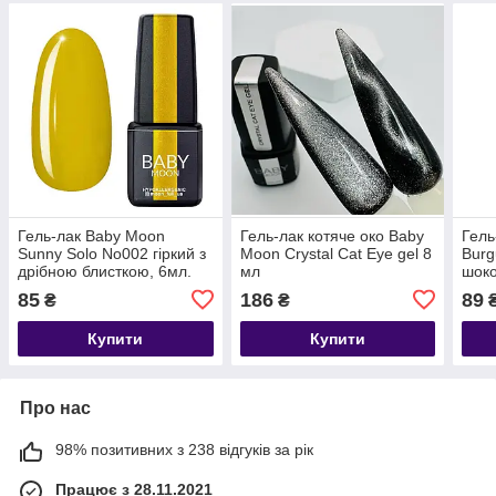
Гель-лак Baby Moon
Гель-лак котяче око Baby
Гель
Sunny Solo No002 гіркий з
Moon Crystal Cat Eye gel 8
Burg
дрібною блисткою, 6мл.
мл
шоко
85
186
89
₴
₴
Купити
Купити
Про нас
98% позитивних з 238 відгуків за рік
Працює з 28.11.2021