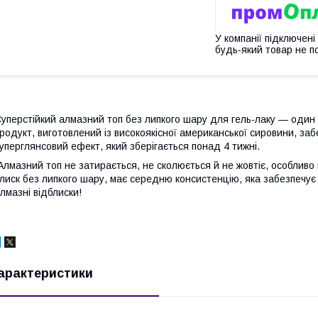
У компанії підключені
будь-який товар не п
уперстійкий алмазний топ без липкого шару для гель-лаку — один 
родукт, виготовлений із високоякісної американської сировини, з
уперглянсовий ефект, який зберігається понад 4 тижні.
лмазний топ не затирається, не сколюється й не жовтіє, особливо н
лиск без липкого шару, має середню консистенцію, яка забезпечує
лмазні відблиски!
арактеристики