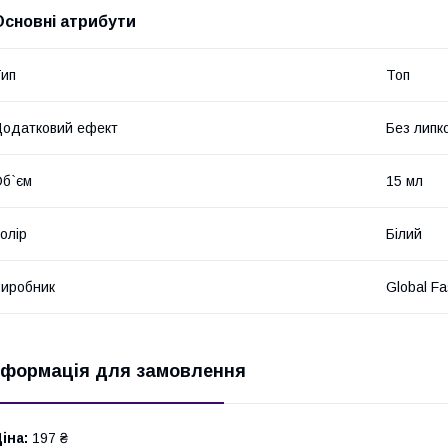
Основні атрибути
ип
Топ
одатковий ефект
Без липк
б`єм
15 мл
олір
Білий
иробник
Global Fa
нформація для замовлення
іна:
197 ₴