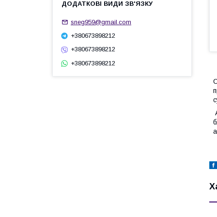
sneg959@gmail.com
+380673898212
+380673898212
+380673898212
С
п
с
А
б
а
Х