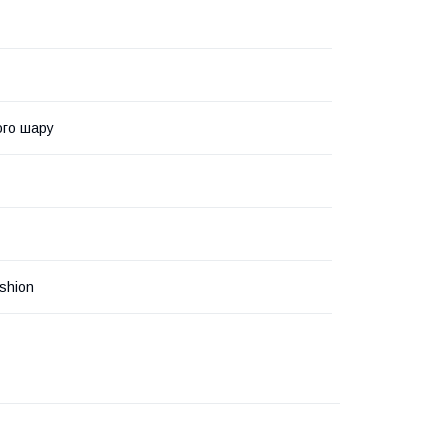
ого шару
shion