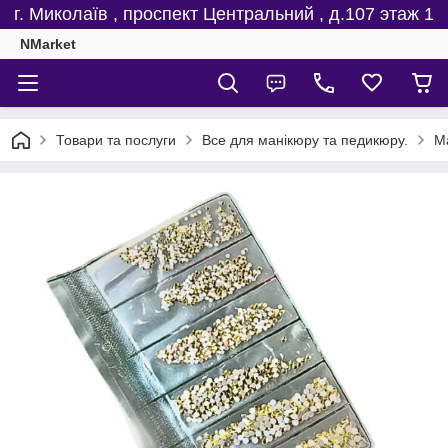
г. Миколаїв , проспект Центральний , д.107 этаж 1
NMarket
Товари та послуги
Все для манікюру та педикюру.
Ма