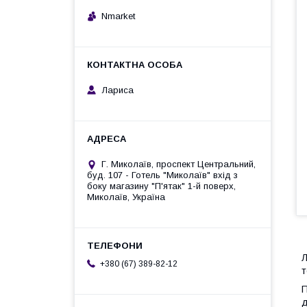
Nmarket
Лариса
Г. Миколаїв, проспект Центральний,
буд. 107 - Готель "Миколаїв" вхід з
боку магазину "П'ятак" 1-й поверх,
Миколаїв, Україна
+380 (67) 389-82-12
т
П
д