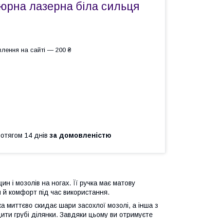
юрна лазерна біла сильця
лення на сайті — 200 ₴
ротягом 14 днів
за домовленістю
 і мозолів на ногах. Її ручка має матову
я й комфорт під час використання.
 миттєво скидає шари засохлої мозолі, а інша з
ити грубі ділянки. Завдяки цьому ви отримуєте