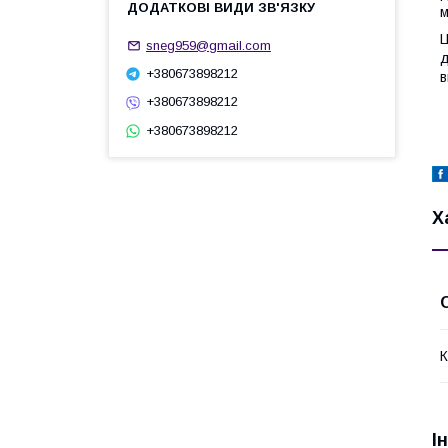
м
Ц
sneg959@gmail.com
д
+380673898212
в
+380673898212
+380673898212
Х
К
І