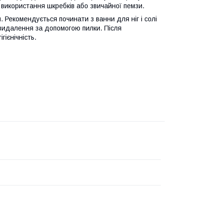
використання шкребків або звичайної пемзи.
Рекомендується починати з ванни для ніг і солі
 видалення за допомогою пилки. Після
гієнічність.