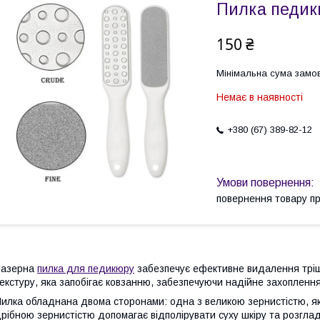
Пилка педик
150 ₴
Мінімальна сума замов
Немає в наявності
+380 (67) 389-82-12
повернення товару п
Лазерна
пилка для педикюру
забезпечує ефективне видалення тріщин
екстуру, яка запобігає ковзанню, забезпечуючи надійне захопленн
илка обладнана двома сторонами: одна з великою зернистістю, яка
рібною зернистістю допомагає відполірувати суху шкіру та розглад