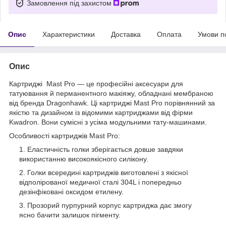
Замовлення під захистом
Опис
Характеристики
Доставка
Оплата
Умови п
Опис
Картриджі Mast Pro — це професійні аксесуари для
татуювання й перманентного макіяжу, обладнані мембраною
від бренда Dragonhawk. Ці картриджі Mast Pro порівнянний за
якістю та дизайном із відомими картриджами від фірми
Kwadron. Вони сумісні з усіма модульними тату-машинами.
Особливості картриджів Mast Pro:
Еластичність голки зберігається довше завдяки
використанню високоякісного силікону.
Голки всередині картриджів виготовлені з якісної
відполірованої медичної сталі 304L і попередньо
дезінфіковані оксидом етилену.
Прозорий пурпурний корпус картриджа дає змогу
ясно бачити залишок пігменту.