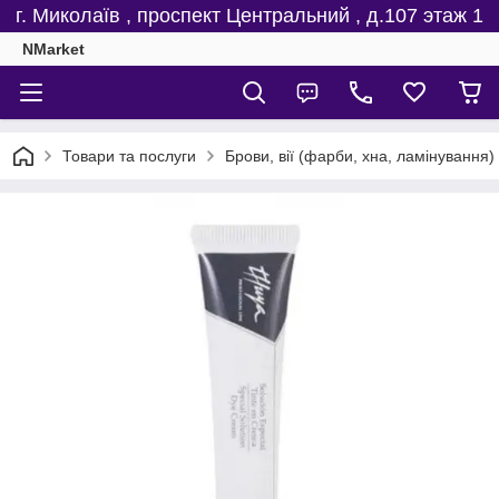
г. Миколаїв , проспект Центральний , д.107 этаж 1
NMarket
Товари та послуги
Брови, вії (фарби, хна, ламінування)