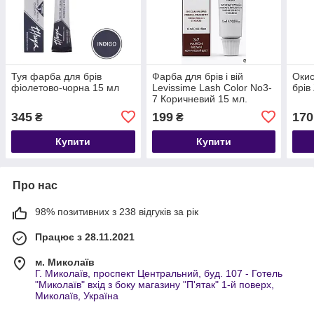
Туя фарба для брів
Фарба для брів і вій
Окис
фіолетово-чорна 15 мл
Levissime Lash Color No3-
брів
7 Коричневий 15 мл.
345
199
170
₴
₴
Купити
Купити
Про нас
98% позитивних з 238 відгуків за рік
Працює з 28.11.2021
м. Миколаїв
Г. Миколаїв, проспект Центральний, буд. 107 - Готель
"Миколаїв" вхід з боку магазину "П'ятак" 1-й поверх,
Миколаїв, Україна