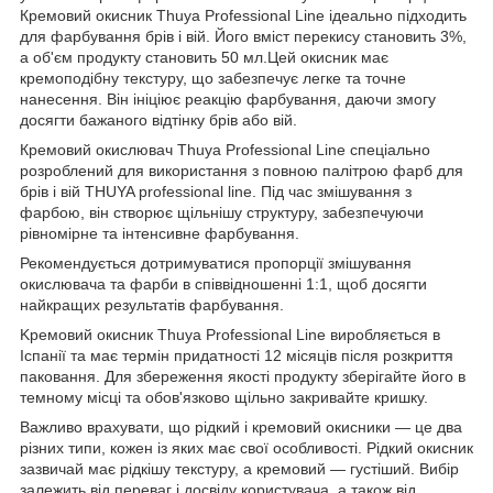
Кремовий окисник Thuya Professional Line ідеально підходить
для фарбування брів і вій. Його вміст перекису становить 3%,
а об'єм продукту становить 50 мл.Цей окисник має
кремоподібну текстуру, що забезпечує легке та точне
нанесення. Він ініціює реакцію фарбування, даючи змогу
досягти бажаного відтінку брів або вій.
Кремовий окислювач Thuya Professional Line спеціально
розроблений для використання з повною палітрою фарб для
брів і вій THUYA professional line. Під час змішування з
фарбою, він створює щільнішу структуру, забезпечуючи
рівномірне та інтенсивне фарбування.
Рекомендується дотримуватися пропорції змішування
окислювача та фарби в співвідношенні 1:1, щоб досягти
найкращих результатів фарбування.
Kремовий окисник Thuya Professional Line виробляється в
Іспанії та має термін придатності 12 місяців після розкриття
паковання. Для збереження якості продукту зберігайте його в
темному місці та обов'язково щільно закривайте кришку.
Важливо врахувати, що рідкий і кремовий окисники — це два
різних типи, кожен із яких має свої особливості. Рідкий окисник
зазвичай має рідкішу текстуру, а кремовий — густіший. Вибір
залежить від переваг і досвіду користувача, а також від