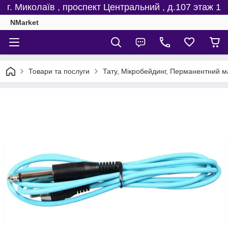
г. Миколаїв , проспект Центральний , д.107 этаж 1
NMarket
Товари та послуги
Тату, Мікробейдинг, Перманентний м