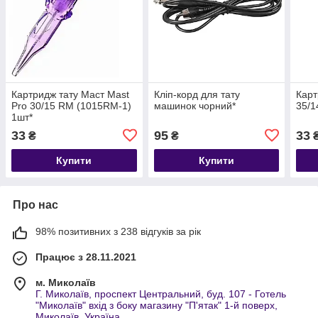
Картридж тату Маст Mast
Кліп-корд для тату
Карт
Pro 30/15 RM (1015RM-1)
машинок чорний*
35/1
1шт*
33
95
33
₴
₴
Купити
Купити
Про нас
98% позитивних з 238 відгуків за рік
Працює з 28.11.2021
м. Миколаїв
Г. Миколаїв, проспект Центральний, буд. 107 - Готель
"Миколаїв" вхід з боку магазину "П'ятак" 1-й поверх,
Миколаїв, Україна