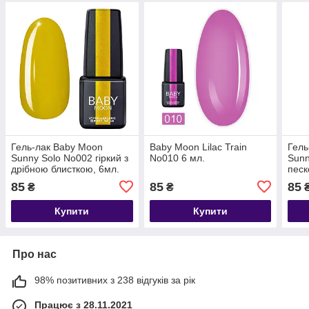
Гель-лак Baby Moon
Baby Moon Lilac Train
Гель
Sunny Solo No002 гіркий з
No010 6 мл.
Sunn
дрібною блисткою, 6мл.
песк
85
85
85
₴
₴
Купити
Купити
Про нас
98% позитивних з 238 відгуків за рік
Працює з 28.11.2021