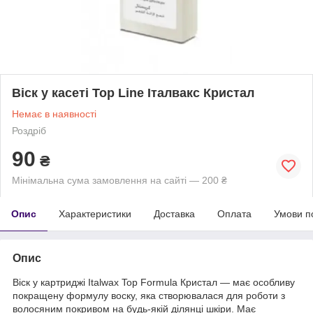
Віск у касеті Top Line Італвакс Кристал
Немає в наявності
Роздріб
90
₴
Мінімальна сума замовлення на сайті — 200 ₴
Опис
Характеристики
Доставка
Оплата
Умови п
Опис
Віск у картриджі Italwax Top Formula Кристал — має особливу
покращену формулу воску, яка створювалася для роботи з
волосяним покривом на будь-якій ділянці шкіри. Має