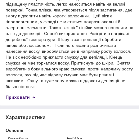
підвищену пластичність, легко наноситься навіть на великі
поверхні. Тонка плівка, яка утворюється після застигання, дає
змогу підхопити навіть короткі волосинки. Цей віск є
гіпоалергенним, у складі не містяться подразнювальні й
алергенні елементи. Також віск цієї лінійки можна наносити на
олію до депіляції. Спосіб використання: Розігріти в нагрівачі
до робочої температури. Шкіру в зоні депіляції обробити
піною або лосьйоном. Після чого можна розпочинати
нанесення воску, виробляється це в напрямку росту волосся.
На віск необхідно прикласти смужку для депіляції. Кінець
смужки не має торкатися воску. Притиснути до шкіри. Зняття
виробляти з боку вільного краю смужки, проти напрямку росту
волосся, рух під час відриву смужки має бути різким і
швидким. Одну та туже зону можна піддавати депіляції не
більш ніж двічі.
Приховати
Характеристики
Основні
Виробник
ItalWax