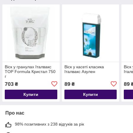
Віск у гранулах Італвакс
Віск у касеті класика
Віск
TOP Formula Кристал 750
Італвакс Азулен
Італ
г
703
89
89
₴
₴
Купити
Купити
Про нас
98% позитивних з 238 відгуків за рік