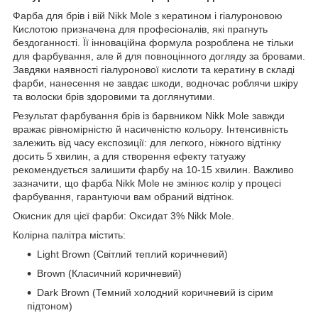
Фарба для брів і вій Nikk Mole з кератином і гіалуроновою
Кислотою призначена для професіоналів, які прагнуть
бездоганності. Її інноваційна формула розроблена не тільки
для фарбування, але й для повноцінного догляду за бровами.
Завдяки наявності гіалуронової кислоти та кератину в складі
фарби, нанесення не завдає шкоди, водночас роблячи шкіру
та волоски брів здоровими та доглянутими.
Результат фарбування брів із барвником Nikk Mole завжди
вражає рівномірністю й насиченістю кольору. Інтенсивність
залежить від часу експозиції: для легкого, ніжного відтінку
досить 5 хвилин, а для створення ефекту татуажу
рекомендується залишити фарбу на 10-15 хвилин. Важливо
зазначити, що фарба Nikk Mole не змінює колір у процесі
фарбування, гарантуючи вам обраний відтінок.
Окисник для цієї фарби: Оксидат 3% Nikk Mole.
Колірна палітра містить:
Light Brown (Світлий теплий коричневий)
Brown (Класичний коричневий)
Dark Brown (Темний холодний коричневий із сірим
підтоном)