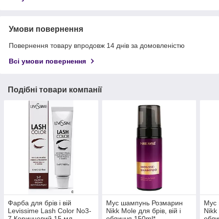
Умови повернення
Повернення товару впродовж 14 днів за домовленістю
Всі умови повернення
Подібні товари компанії
Фарба для брів і вій
Мус шампунь Розмарин
Мус
Levissime Lash Color No3-
Nikk Mole для брів, вій і
Nikk 
7 Коричневий 15 мл.
обличчя 150ml*
обли