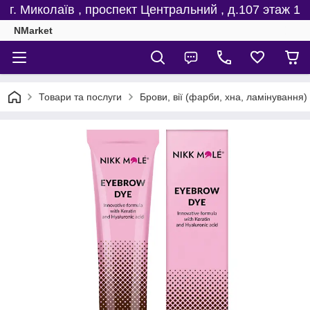
г. Миколаїв , проспект Центральний , д.107 этаж 1
NMarket
Товари та послуги
Брови, вії (фарби, хна, ламінування)