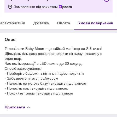
Замовлення під захистом
арактеристики
Доставка
Оплата
Умови повернення
Опис
Гелеві лаки Baby Moon - це стійкий манікюр на 2-3 тижні.
Щільність гіль лака дозволяє покрити нігтьову пластину в
один шар.
Час полімеризації в LED лампе до 30 секунд.
Спосіб застосування:
- Приберіть бафом. з нігтя глянцеве покриття
- Забезпечте ніготь праймером
- Нанесіть на ноготь базу і висушіть під лампою
- Понесіть лак і висушіть під лампою.
- Покрийте топом і висушіть під лампою
Приховати