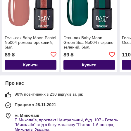
Гель-лак Baby Moon Pastel
Гель-лак Baby Moon
Гель
No004 рожево-ореховий,
Green Sea No004 яскраво-
Ocea
6мл.
зелений, 6мл.
89
89
110
₴
₴
Купити
Купити
Про нас
98% позитивних з 238 відгуків за рік
Працює з 28.11.2021
м. Миколаїв
Г. Миколаїв, проспект Центральний, буд. 107 - Готель
"Миколаїв" вхід з боку магазину "П'ятак" 1-й поверх,
Миколаїв, Україна