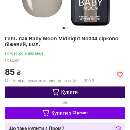
Гель-лак Baby Moon Midnight No004 сірково-
біжевий, 6мл.
Готово до відправки
Роздріб
85
₴
Мінімальна сума замовлення на сайті — 200 ₴
Купити
або
Купити з
Що таке купити з Пром?