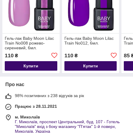
Гель-лак Baby Moon Lilac
Гель-лак Baby Moon Lilac
Гель
Train No008 рожево-
Train No012, 6мл.
Trai
сиреневий, 6мл.
110
110
85
₴
₴
Купити
Купити
Про нас
98% позитивних з 238 відгуків за рік
Працює з 28.11.2021
м. Миколаїв
Г. Миколаїв, проспект Центральний, буд. 107 - Готель
"Миколаїв" вхід з боку магазину "П'ятак" 1-й поверх,
Миколаїв, Україна