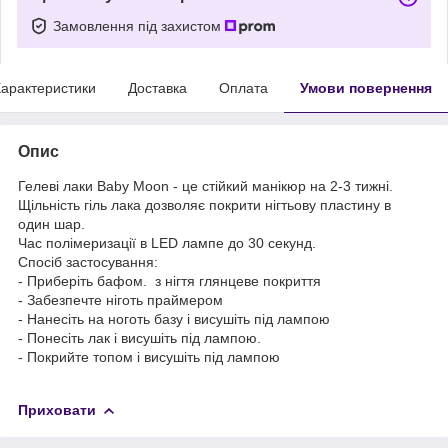
Замовлення під захистом
арактеристики
Доставка
Оплата
Умови повернення
Опис
Гелеві лаки Baby Moon - це стійкий манікюр на 2-3 тижні.
Щільність гіль лака дозволяє покрити нігтьову пластину в
один шар.
Час полімеризації в LED лампе до 30 секунд.
Спосіб застосування:
- Приберіть бафом. з нігтя глянцеве покриття
- Забезпечте ніготь праймером
- Нанесіть на ноготь базу і висушіть під лампою
- Понесіть лак і висушіть під лампою.
- Покрийте топом і висушіть під лампою
Приховати