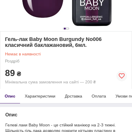
Гель-лак Baby Moon Burgundy No006
класичний баклажановий, 6мл.
Немає в наявності
Роздріб
89
₴
Мінімальна сума замовлення на сайті — 200 ₴
Опис
Характеристики
Доставка
Оплата
Умови п
Опис
Гелеві лаки Baby Moon - це стійкий манікюр на 2-3 тижні.
Щільність гіль лака дозволяє покрити нігтьову пластину в