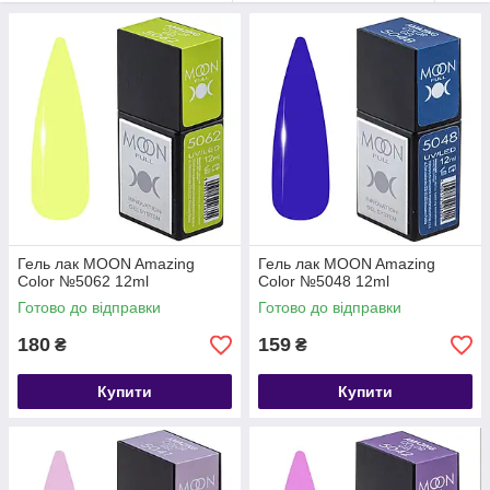
стійкість до відколів і подряпин до 3 тижнів
глянсовий фініш і насичений колір
оптимальна консистенція для легкого нанесення
полімеризація в LED/UV-лампі
Гель лак MOON Amazing
Гель лак MOON Amazing
Color №5062 12ml
Color №5048 12ml
Готово до відправки
Готово до відправки
180
159
₴
₴
Купити
Купити