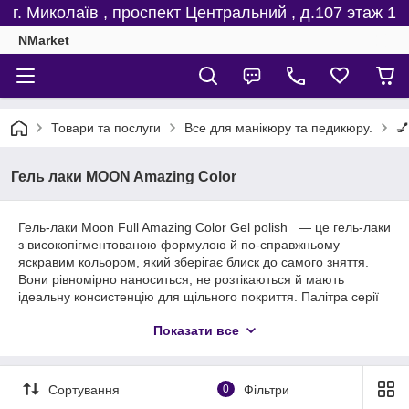
г. Миколаїв , проспект Центральний , д.107 этаж 1
NMarket
Товари та послуги
Все для манікюру та педикюру.
💅
Гель лаки MOON Amazing Color
Гель-лаки Moon Full Amazing Color Gel polish — це гель-лаки
з високопігментованою формулою й по-справжньому
яскравим кольором, який зберігає блиск до самого зняття.
Вони рівномірно наноситься, не розтікаються й мають
ідеальну консистенцію для щільного покриття. Палітра серії
вражає глибиною відтінків — від класики до трендових
Показати все
кольорів. Продукт підходить як для салонного, так і для
домашнього використання.
Основні переваги
Сортування
0
Фільтри
насичене покриття вже з першого шару