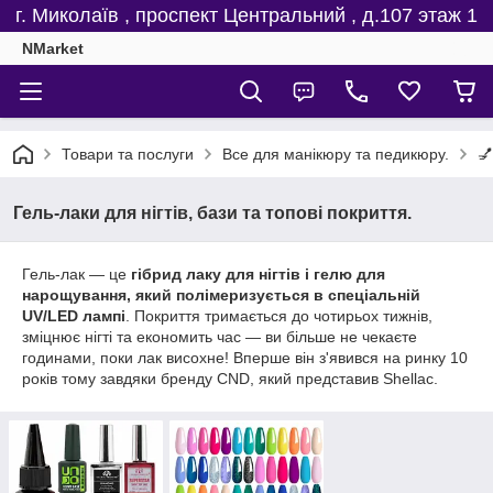
г. Миколаїв , проспект Центральний , д.107 этаж 1
NMarket
Товари та послуги
Все для манікюру та педикюру.
💅
Гель-лаки для нігтів, бази та топові покриття.
Гель-лак — це
гібрид лаку для нігтів і гелю для
нарощування, який полімеризується в спеціальній
UV/LED лампі
. Покриття тримається до чотирьох тижнів,
зміцнює нігті та економить час — ви більше не чекаєте
годинами, поки лак висохне! Вперше він з'явився на ринку 10
років тому завдяки бренду CND, який представив Shellac.