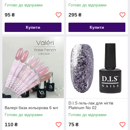
Готово до відправки
Готово до відправки
95
295
₴
₴
Купити
Купити
D.I.S гель-лак для нігтів
Валері база кольорова 6 мл
Platinum No 02
Готово до відправки
Готово до відправки
110
75
₴
₴