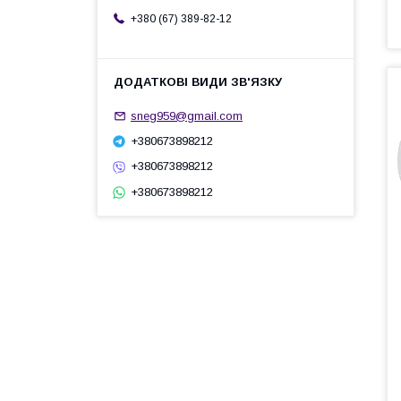
+380 (67) 389-82-12
sneg959@gmail.com
+380673898212
+380673898212
+380673898212