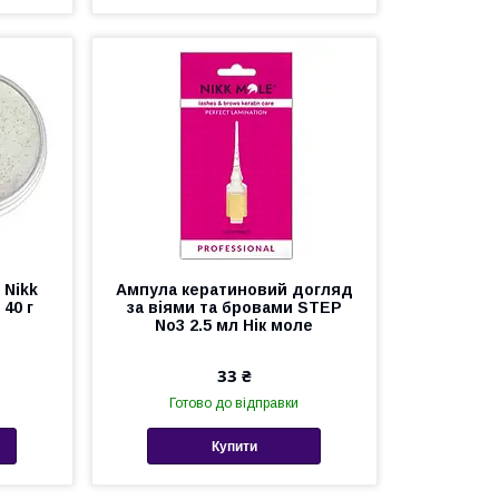
 Nikk
Ампула кератиновий догляд
 40 г
за віями та бровами STEP
No3 2.5 мл Нік моле
33 ₴
Готово до відправки
Купити