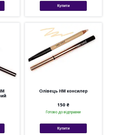
Купити
НМ
Олівець НМ консилер
вий
150 ₴
Готово до відправки
Купити