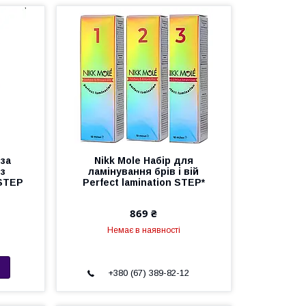
 за
Nikk Mole Набір для
 з
ламінування брів і вій
 STEP
Perfect lamination STEP*
869 ₴
Немає в наявності
+380 (67) 389-82-12