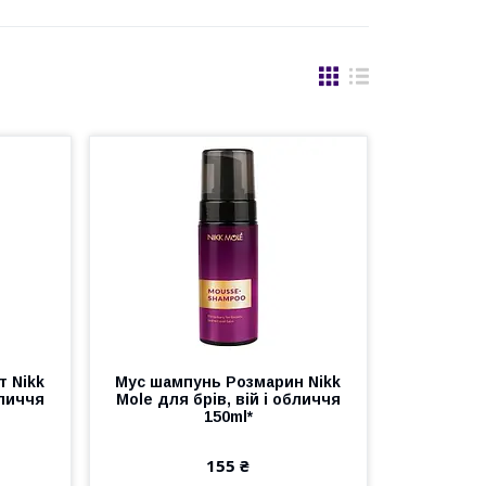
 Nikk
Мус шампунь Розмарин Nikk
бличчя
Mole для брів, вій і обличчя
150ml*
155 ₴