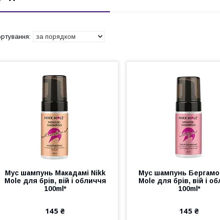
Мус шампунь Макадамі Nikk
Мус шампунь Бергамот
Mole для брів, вій і обличчя
Mole для брів, вій і о
100ml*
100ml*
145 ₴
145 ₴