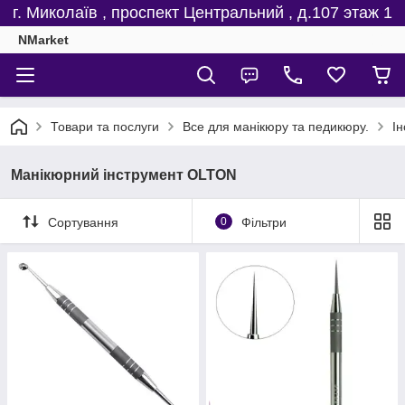
г. Миколаїв , проспект Центральний , д.107 этаж 1
NMarket
Товари та послуги
Все для манікюру та педикюру.
І
Манікюрний інструмент OLTON
Сортування
0
Фільтри