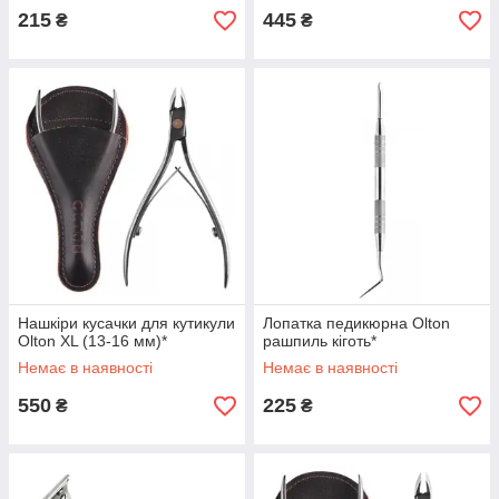
215
445
₴
₴
Нашкіри кусачки для кутикули
Лопатка педикюрна Olton
Olton XL (13-16 мм)*
рашпиль кіготь*
Немає в наявності
Немає в наявності
550
225
₴
₴