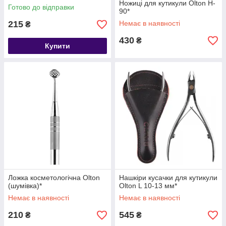
Ножиці для кутикули Olton H-
Готово до відправки
90*
215
Немає в наявності
₴
430
₴
Купити
Ложка косметологічна Olton
Нашкіри кусачки для кутикули
(шумівка)*
Olton L 10-13 мм*
Немає в наявності
Немає в наявності
210
545
₴
₴