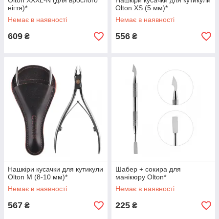
Olton XXXL-N (для врослого
Нашкіри кусачки для кутикули
нігтя)*
Olton XS (5 мм)*
Немає в наявності
Немає в наявності
609
556
₴
₴
Нашкіри кусачки для кутикули
Шабер + сокира для
Olton M (8-10 мм)*
манікюру Olton*
Немає в наявності
Немає в наявності
567
225
₴
₴