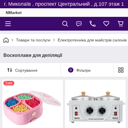
г. Миколаїв , проспект Центральний , д.107 этаж 1
NMarket
Товари та послуги
Електротехніка для майстрів салонів 
Воскоплави для депіляції
Сортування
0
Фільтри
Sale