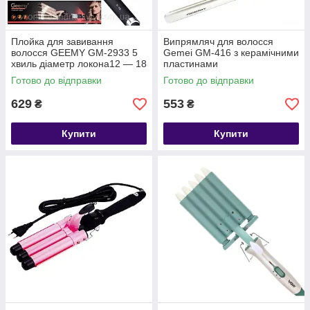
Плойка для завивання
Випрямляч для волосся
волосся GEEMY GM-2933 5
Gemei GM-416 з керамічними
хвиль діаметр локона12 — 18
пластинами
мм
Готово до відправки
Готово до відправки
629
553
₴
₴
Купити
Купити