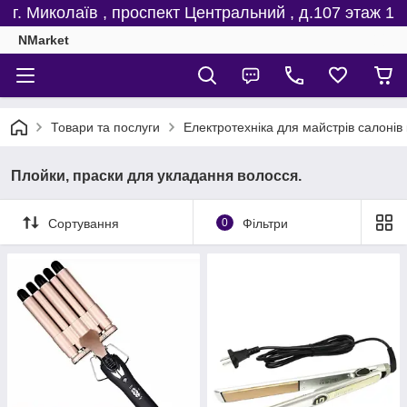
г. Миколаїв , проспект Центральний , д.107 этаж 1
NMarket
Товари та послуги
Електротехніка для майстрів салонів 
Плойки, праски для укладання волосся.
Сортування
0
Фільтри