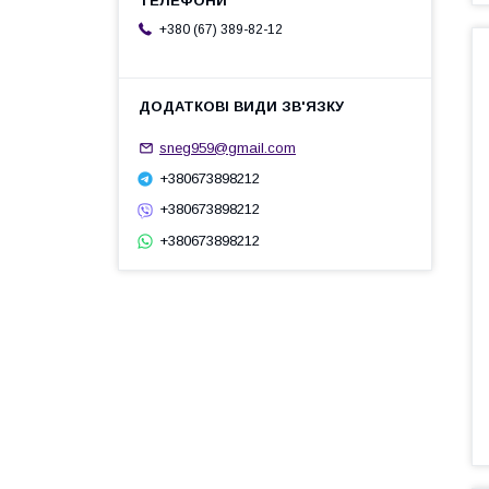
+380 (67) 389-82-12
sneg959@gmail.com
+380673898212
+380673898212
+380673898212