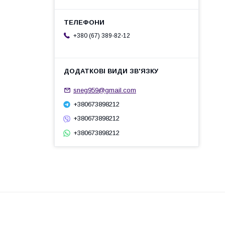
+380 (67) 389-82-12
sneg959@gmail.com
+380673898212
+380673898212
+380673898212