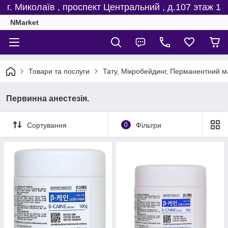
г. Миколаїв , проспект Центральний , д.107 этаж 1
NMarket
Товари та послуги
Тату, Мікробейдинг, Перманентний м
Первинна анестезія.
Сортування
0
Фільтри