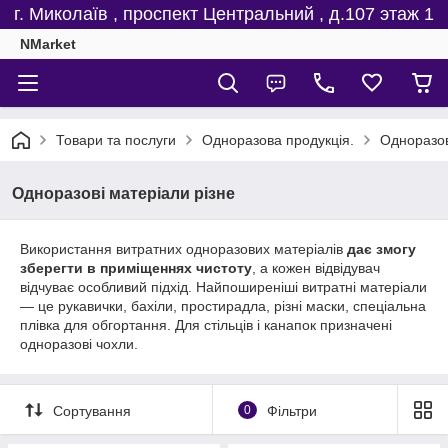
г. Миколаїв , проспект Центральний , д.107 этаж 1
NMarket
Товари та послуги
Одноразова продукція.
Одноразов
Одноразові матеріали різне
Використання витратних одноразових матеріалів
дає змогу
зберегти в приміщеннях чистоту
, а кожен відвідувач
відчуває особливий підхід. Найпоширеніші витратні матеріали
— це рукавички, бахіли, простирадла, різні маски, спеціальна
плівка для обгортання. Для стільців і канапок призначені
одноразові чохли.
Сортування
0
Фільтри