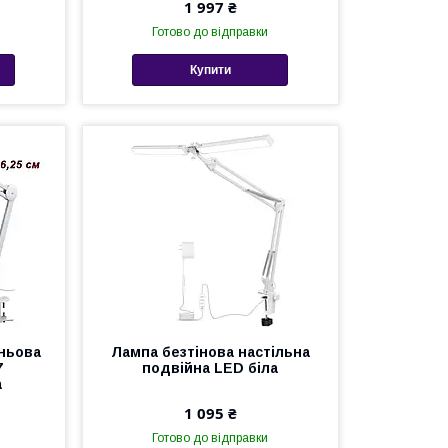
1 997 ₴
Готово до відправки
Купити
іньова
Лампа безтінова настільна
7
подвійна LED біла
а
1 095 ₴
Готово до відправки