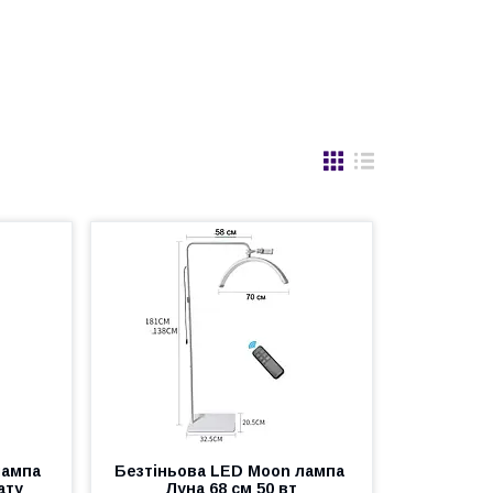
лампа
Безтіньова LED Moon лампа
ату
Луна 68 см 50 вт